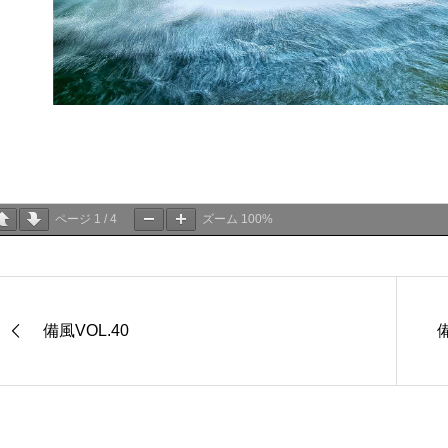
ページ
1
/
4
ズーム
100%
備風VOL.40
備