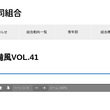
同組合
知らせ
組合動向一覧
青年部
組合
備風VOL.41
ページ
1
/
4
ズーム
100%