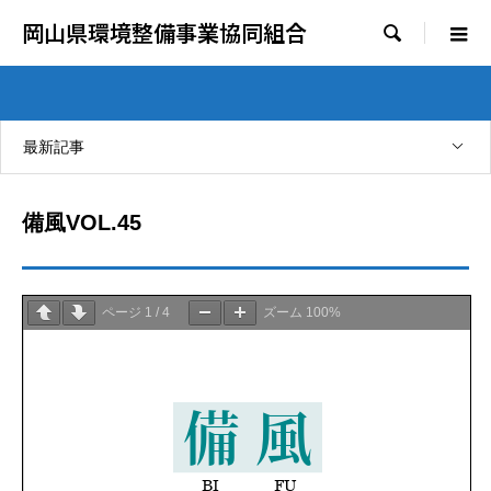
岡山県環境整備事業協同組合

最新記事
備風VOL.45
ページ
1
/
4
ズーム
100%